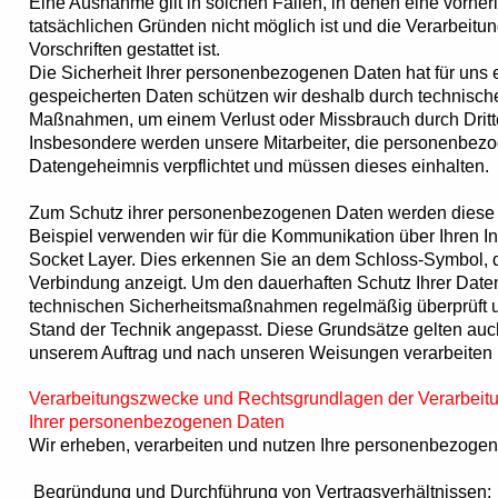
Eine Ausnahme gilt in solchen Fällen, in denen eine vorher
tatsächlichen Gründen nicht möglich ist und die Verarbeitu
Vorschriften gestattet ist.
Die Sicherheit Ihrer personenbezogenen Daten hat für uns ei
gespeicherten Daten schützen wir deshalb durch technisch
Maßnahmen, um einem Verlust oder Missbrauch durch Dritt
Insbesondere werden unsere Mitarbeiter, die personenbezo
Datengeheimnis verpflichtet und müssen dieses einhalten.
Zum Schutz ihrer personenbezogenen Daten werden diese v
Beispiel verwenden wir für die Kommunikation über Ihren 
Socket Layer. Dies erkennen Sie an dem Schloss-Symbol, d
Verbindung anzeigt. Um den dauerhaften Schutz Ihrer Date
technischen Sicherheitsmaßnahmen regelmäßig überprüft und
Stand der Technik angepasst. Diese Grundsätze gelten auc
unserem Auftrag und nach unseren Weisungen verarbeiten 
Verarbeitungszwecke und Rechtsgrundlagen der Verarbeit
Ihrer personenbezogenen Daten
Wir erheben, verarbeiten und nutzen Ihre personenbezoge
Begründung und Durchführung von Vertragsverhältnissen: