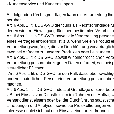
- Kundenservice und Kundensupport
Auf folgenden Rechtsgrundlagen kann die Verarbeitung Ih
beruhen:
Art. 6 Abs. 1 lit. a DS-GVO dient uns als Rechtsgrundlage f
denen wir Ihre Einwilligung für einen bestimmten Verarbei
Art. 6 Abs. 1 lit. b DS-GVO, soweit die Verarbeitung perso
eines Vertrages erforderlich ist, z.B. wenn Sie ein Produkt e
Verarbeitungsvorgänge, die zur Durchführung vorvertraglic
etwa bei Anfragen zu unseren Produkten oder Leistungen.
Art. 6 Abs. 1 lit. c DS-GVO, soweit wir einer rechtlichen Verp
Verarbeitung personenbezogener Daten erfordert, wie beisp
steuerlicher Pflichten.
Art. 6 Abs. 1 lit. d DS-GVO für den Fall, dass lebenswichti
anderen natürlichen Person eine Verarbeitung personenbez
machen.
Art. 6 Abs. 1 lit. f DS-GVO findet auf Grundlage unserer be
z.B. bei Einsatz von Dienstleistern im Rahmen der Auftrags
Versanddienstleistern oder bei der Durchführung statistisch
Erhebungen und Analysen sowie bei Protokollierungen vo
Interesse richtet sich auf den Einsatz einer nutzerfreundli